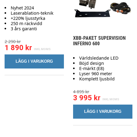
Nyhet 2024
Laserablation-teknik
+220% ljusstyrka
250 m räckvidd
3 års garanti
XBB-PAKET SUPERVISION
2 290 kr
INFERNO 600
1 890 kr
Världsledande LED
LÄGG I VARUKORG
Böjd design
E-märkt (E8)
Lyser 960 meter
Komplett ljusbild
4 895 kr
3 995 kr
LÄGG I VARUKORG