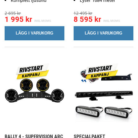
Komplett ljusbild
Lyser 1684 meter
2 695 kr
12 495 kr
1 995 kr
8 595 kr
LÄGG I VARUKORG
LÄGG I VARUKORG
RALLY 4 - SUPERVISION ARC
SPECIALPAKET