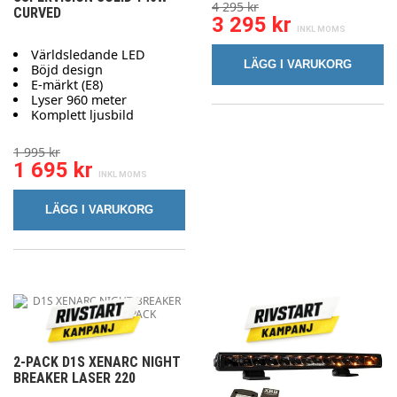
4 295 kr
CURVED
3 295 kr
Världsledande LED
LÄGG I VARUKORG
Böjd design
E-märkt (E8)
Lyser 960 meter
Komplett ljusbild
1 995 kr
1 695 kr
LÄGG I VARUKORG
2-PACK D1S XENARC NIGHT
BREAKER LASER 220