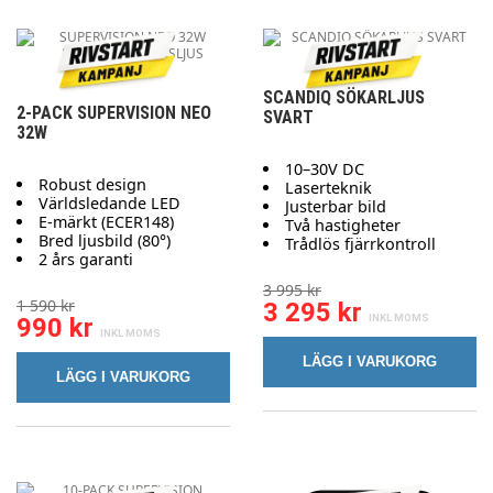
SCANDIQ SÖKARLJUS
2-PACK SUPERVISION NEO
SVART
32W
10–30V DC
Robust design
Laserteknik
Världsledande LED
Justerbar bild
E-märkt (ECER148)
Två hastigheter
Bred ljusbild (80°)
Trådlös fjärrkontroll
2 års garanti
3 995 kr
1 590 kr
3 295 kr
990 kr
LÄGG I VARUKORG
LÄGG I VARUKORG