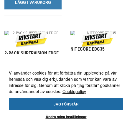
LÄGG I VARUKORG
NITECORE EDC35
2-PACK SUPERVISION EDGE
32W FX
Vi använder oss av cookies
5000 lumen
Populär
Vi använder cookies för att förbättra din upplevelse på vår
Sökarljus-läge
Ultrakompakt
Uppladdningsbar
hemsida och visa dig erbjudanden som vi tror kan vara av
5 blixtljusmönster
Lumin Shield-lås
intresse för dig. Genom att klicka på ”jag förstår” godkänner
ECE R10/65 klass
5 års garanti
du användandet av cookies.
Cookiepolicy
2 års garanti
1 695 kr
JAG FÖRSTÅR
1 390 kr
1 295 kr
790 kr
Ändra mina inställningar
LÄGG I VARUKORG
LÄGG I VARUKORG