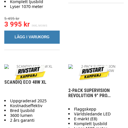
Komplett ljusbild
Lyser 1070 meter
5 495 kr
3 995 kr
LÄGG I VARUKORG
SCANDIQ ECO 48W XL
2-PACK SUPERVISION
REVOLUTION 9" PRO...
Uppgraderad 2025
Kostnadseffektiv
Flaggskepp
Bred ljusbild
Världsledande LED
3600 lumen
E-märkt (E8)
2 års garanti
Komplett ljusbild