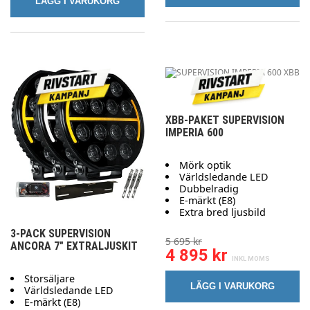
LÄGG I VARUKORG
XBB-PAKET SUPERVISION
IMPERIA 600
Mörk optik
Världsledande LED
Dubbelradig
E-märkt (E8)
Extra bred ljusbild
3-PACK SUPERVISION
5 695 kr
ANCORA 7" EXTRALJUSKIT
4 895 kr
Storsäljare
LÄGG I VARUKORG
Världsledande LED
E-märkt (E8)