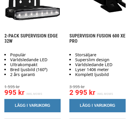
2-PACK SUPERVISION EDGE
SUPERVISION FUSION 600 XE
32W
PRO
Populär
Storsäljare
Världsledande LED
Superslim design
Ultrakompakt
Världsledande LED
Bred ljusbild (160°)
Lyser 1406 meter
2 års garanti
Komplett ljusbild
1 595 kr
3 995 kr
995 kr
2 995 kr
LÄGG I VARUKORG
LÄGG I VARUKORG