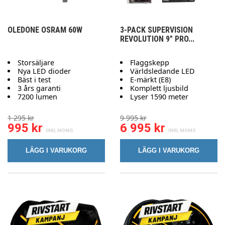
OLEDONE OSRAM 60W
3-PACK SUPERVISION
REVOLUTION 9" PRO...
Storsäljare
Flaggskepp
Nya LED dioder
Världsledande LED
Bäst i test
E-märkt (E8)
3 års garanti
Komplett ljusbild
7200 lumen
Lyser 1590 meter
1 295 kr
9 995 kr
995 kr
6 995 kr
LÄGG I VARUKORG
LÄGG I VARUKORG