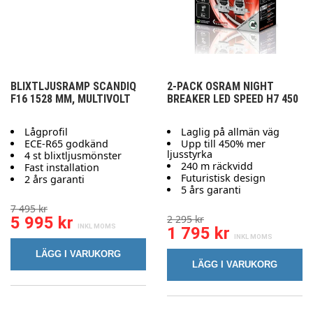
BLIXTLJUSRAMP SCANDIQ
2-PACK OSRAM NIGHT
F16 1528 MM, MULTIVOLT
BREAKER LED SPEED H7 450
Lågprofil
Laglig på allmän väg
ECE-R65 godkänd
Upp till 450% mer
ljusstyrka
4 st blixtljusmönster
240 m räckvidd
Fast installation
Futuristisk design
2 års garanti
5 års garanti
7 495 kr
2 295 kr
5 995 kr
1 795 kr
LÄGG I VARUKORG
LÄGG I VARUKORG