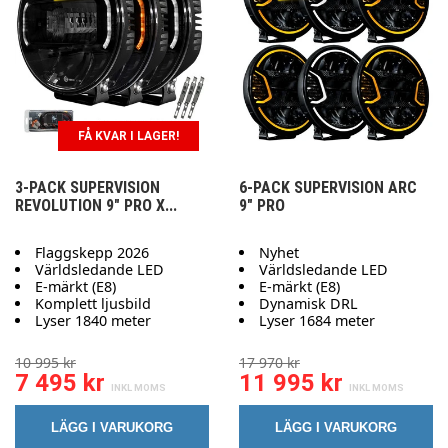
FÅ KVAR I LAGER!
3-PACK SUPERVISION
6-PACK SUPERVISION ARC
REVOLUTION 9" PRO X...
9" PRO
Flaggskepp 2026
Nyhet
Världsledande LED
Världsledande LED
E-märkt (E8)
E-märkt (E8)
Komplett ljusbild
Dynamisk DRL
Lyser 1840 meter
Lyser 1684 meter
10 995 kr
17 970 kr
7 495 kr
11 995 kr
LÄGG I VARUKORG
LÄGG I VARUKORG