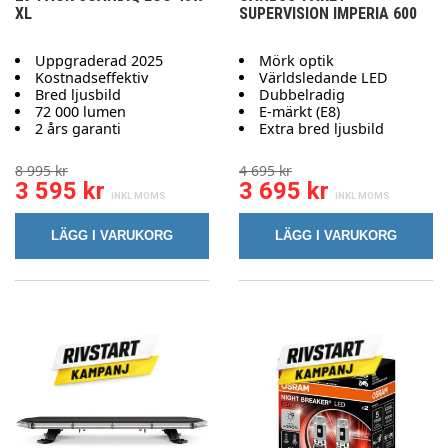
XL
SUPERVISION IMPERIA 600
Uppgraderad 2025
Mörk optik
Kostnadseffektiv
Världsledande LED
Bred ljusbild
Dubbelradig
72 000 lumen
E-märkt (E8)
2 års garanti
Extra bred ljusbild
8 995 kr
4 695 kr
3 595 kr
3 695 kr
LÄGG I VARUKORG
LÄGG I VARUKORG