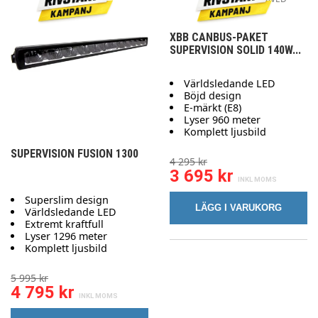
XBB CANBUS-PAKET
SUPERVISION SOLID 140W...
Världsledande LED
Böjd design
E-märkt (E8)
Lyser 960 meter
Komplett ljusbild
SUPERVISION FUSION 1300
4 295 kr
3 695 kr
Superslim design
LÄGG I VARUKORG
Världsledande LED
Extremt kraftfull
Lyser 1296 meter
Komplett ljusbild
5 995 kr
4 795 kr