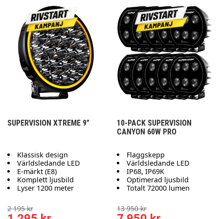
SUPERVISION XTREME 9"
10-PACK SUPERVISION
CANYON 60W PRO
Klassisk design
Flaggskepp
Världsledande LED
Världsledande LED
E-märkt (E8)
IP68, IP69K
Komplett ljusbild
Optimerad ljusbild
Lyser 1200 meter
Totalt 72000 lumen
2 195 kr
13 950 kr
1 295 kr
7 950 kr