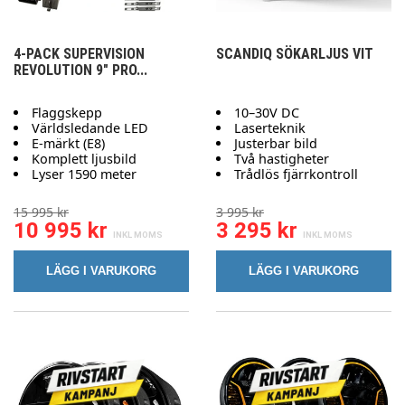
4-PACK SUPERVISION
SCANDIQ SÖKARLJUS VIT
REVOLUTION 9" PRO...
Flaggskepp
10–30V DC
Världsledande LED
Laserteknik
E-märkt (E8)
Justerbar bild
Komplett ljusbild
Två hastigheter
Lyser 1590 meter
Trådlös fjärrkontroll
15 995 kr
3 995 kr
10 995 kr
3 295 kr
LÄGG I VARUKORG
LÄGG I VARUKORG