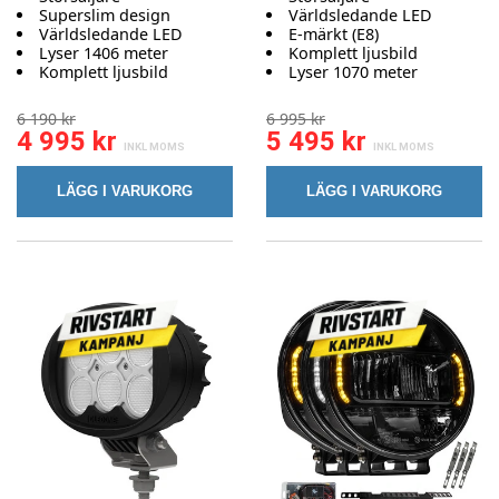
Superslim design
Världsledande LED
Världsledande LED
E-märkt (E8)
Lyser 1406 meter
Komplett ljusbild
Komplett ljusbild
Lyser 1070 meter
6 190 kr
6 995 kr
4 995 kr
5 495 kr
LÄGG I VARUKORG
LÄGG I VARUKORG