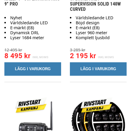
9" PRO
SUPERVISION SOLID 140W
CURVED
Nyhet
Världsledande LED
Världsledande LED
Böjd design
E-märkt (E8)
E-märkt (E8)
Dynamisk DRL
Lyser 960 meter
Lyser 1684 meter
Komplett ljusbild
12 495 kr
3 285 kr
8 495 kr
2 195 kr
LÄGG I VARUKORG
LÄGG I VARUKORG