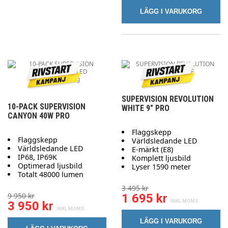
LÄGG I VARUKORG
SUPERVISION REVOLUTION
10-PACK SUPERVISION
WHITE 9" PRO
CANYON 40W PRO
Flaggskepp
Flaggskepp
Världsledande LED
Världsledande LED
E-märkt (E8)
IP68, IP69K
Komplett ljusbild
Optimerad ljusbild
Lyser 1590 meter
Totalt 48000 lumen
3 495 kr
9 950 kr
1 695 kr
3 950 kr
LÄGG I VARUKORG