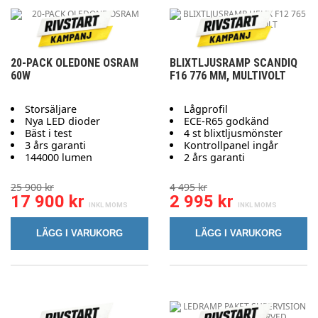
20-PACK OLEDONE OSRAM
BLIXTLJUSRAMP SCANDIQ
60W
F16 776 MM, MULTIVOLT
Storsäljare
Lågprofil
Nya LED dioder
ECE-R65 godkänd
Bäst i test
4 st blixtljusmönster
3 års garanti
Kontrollpanel ingår
144000 lumen
2 års garanti
25 900 kr
4 495 kr
17 900 kr
2 995 kr
LÄGG I VARUKORG
LÄGG I VARUKORG