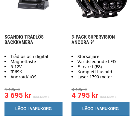
SCANDIQ TRÅDLÖS
3-PACK SUPERVISION
BACKKAMERA
ANCORA 9"
Trådlös och digital
Storsäljare
Magnetfäste
Världsledande LED
5-12V
E-märkt (E8)
IP69K
Komplett ljusbild
Android/ iOS
Lyser 1790 meter
4 495 kr
8 495 kr
3 695 kr
4 795 kr
LÄGG I VARUKORG
LÄGG I VARUKORG