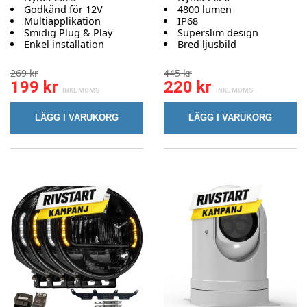
Godkänd för 12V
4800 lumen
Multiapplikation
IP68
Smidig Plug & Play
Superslim design
Enkel installation
Bred ljusbild
269 kr
445 kr
199 kr
220 kr
LÄGG I VARUKORG
LÄGG I VARUKORG