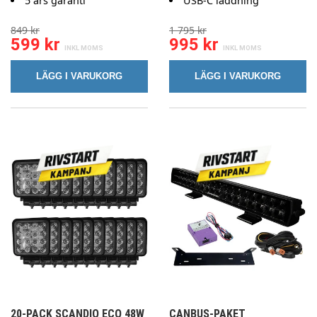
5 års garanti
USB-C laddning
849 kr
1 795 kr
599 kr
995 kr
LÄGG I VARUKORG
LÄGG I VARUKORG
20-PACK SCANDIQ ECO 48W
CANBUS-PAKET