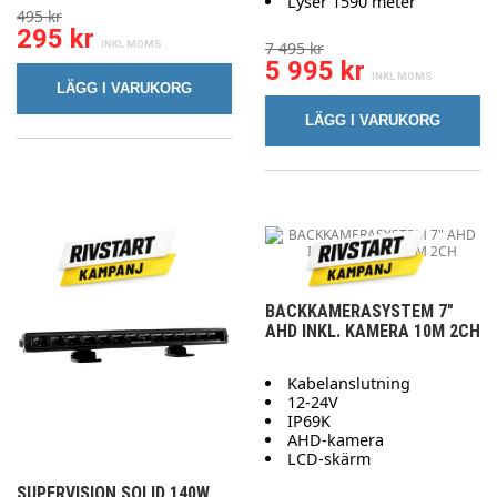
Lyser 1590 meter
495 kr
295 kr
7 495 kr
5 995 kr
LÄGG I VARUKORG
LÄGG I VARUKORG
BACKKAMERASYSTEM 7"
AHD INKL. KAMERA 10M 2CH
Kabelanslutning
12-24V
IP69K
AHD-kamera
LCD-skärm
SUPERVISION SOLID 140W