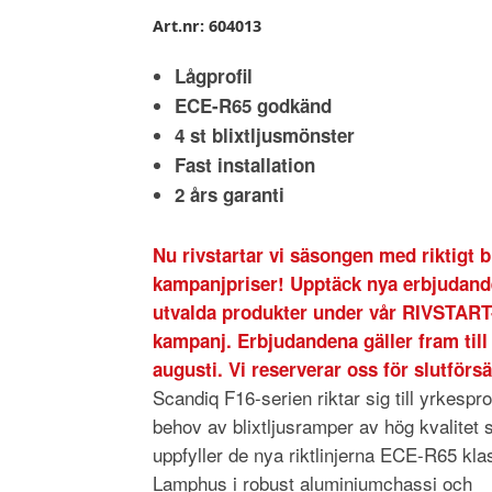
Art.nr:
604013
Lågprofil
ECE-R65 godkänd
4 st blixtljusmönster
Fast installation
2 års garanti
Nu rivstartar vi säsongen med riktigt b
kampanjpriser! Upptäck nya erbjudand
utvalda produkter under vår RIVSTART
kampanj. Erbjudandena gäller fram till
augusti. Vi reserverar oss för slutförsä
Scandiq F16-serien riktar sig till yrkesprof
behov av blixtljusramper av hög kvalitet
uppfyller de nya riktlinjerna ECE-R65 kla
Lamphus i robust aluminiumchassi och