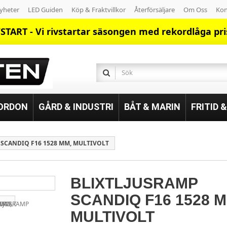
yheter
LED Guiden
Köp & Fraktvillkor
Återförsäljare
Om Oss
Kon
START - Vi rivstartar säsongen med rekordlåga pri
FORDON
GÅRD & INDUSTRI
BÅT & MARIN
FRITID 
 SCANDIQ F16 1528 MM, MULTIVOLT
BLIXTLJUSRAMP
SCANDIQ F16 1528 M
MULTIVOLT