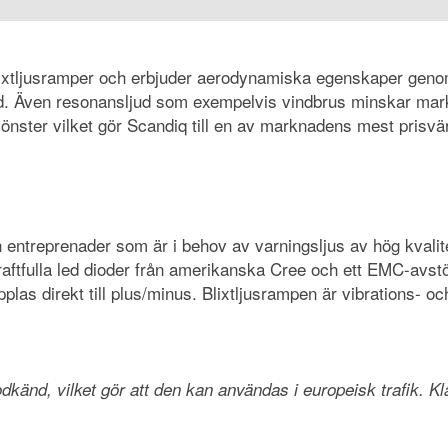
xtljusramper och erbjuder aerodynamiska egenskaper genom s
nd. Även resonansljud som exempelvis vindbrus minskar mar
önster vilket gör Scandiq till en av marknadens mest prisvärd
ch entreprenader som är i behov av varningsljus av hög kval
raftfulla led dioder från amerikanska Cree och ett EMC-avstö
plas direkt till plus/minus. Blixtljusrampen är vibrations- 
, vilket gör att den kan användas i europeisk trafik. Klass 2