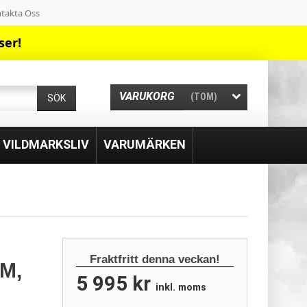
takta Oss
ser!
VARUKORG
(TOM)
SÖK
& VILDMARKSLIV
VARUMÄRKEN
Fraktfritt denna veckan!
M,
5 995 kr
inkl. moms