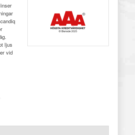
linser
ningar
Scandiq
er
äg.
t ljus
er vid