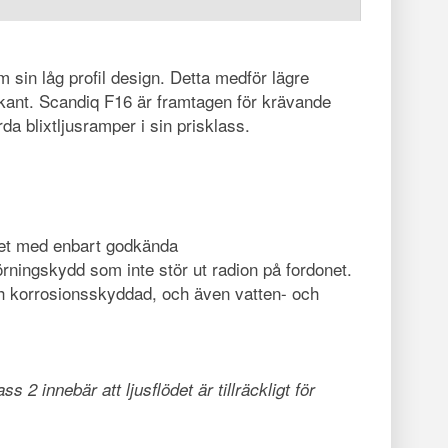
in låg profil design. Detta medför lägre
kant. Scandiq F16 är framtagen för krävande
a blixtljusramper i sin prisklass.
itet med enbart godkända
rningskydd som inte stör ut radion på fordonet.
och korrosionsskyddad, och även vatten- och
 innebär att ljusflödet är tillräckligt för