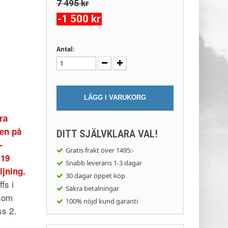
7 495 kr
-1 500 kr
Antal:
LÄGG I VARUKORG
ra
en på
DITT SJÄLVKLARA VAL!
-
Gratis frakt
över 1495:-
 19
Snabb leverans
1-3 dagar
ljning.
30 dagar
öppet köp
fs i
Säkra
betalningar
 som
100% nöjd
kund garanti
ss 2.