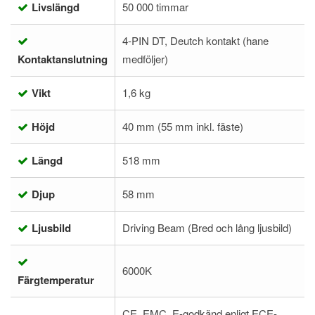
Livslängd
50 000 timmar
4-PIN DT, Deutch kontakt (hane
Kontaktanslutning
medföljer)
Vikt
1,6 kg
Höjd
40 mm (55 mm inkl. fäste)
Längd
518 mm
Djup
58 mm
Ljusbild
Driving Beam (Bred och lång ljusbild)
6000K
Färgtemperatur
CE. EMC, E-godkänd enligt ECE-