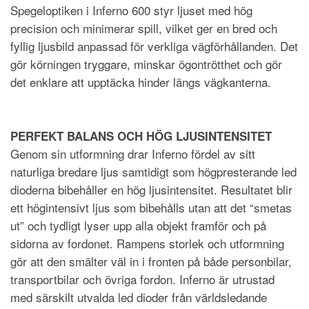
Spegeloptiken i Inferno 600 styr ljuset med hög
precision och minimerar spill, vilket ger en bred och
fyllig ljusbild anpassad för verkliga vägförhållanden. Det
gör körningen tryggare, minskar ögontrötthet och gör
det enklare att upptäcka hinder längs vägkanterna.
PERFEKT BALANS OCH HÖG LJUSINTENSITET
Genom sin utformning drar Inferno fördel av sitt
naturliga bredare ljus samtidigt som högpresterande led
dioderna bibehåller en hög ljusintensitet. Resultatet blir
ett högintensivt ljus som bibehålls utan att det “smetas
ut” och tydligt lyser upp alla objekt framför och på
sidorna av fordonet. Rampens storlek och utformning
gör att den smälter väl in i fronten på både personbilar,
transportbilar och övriga fordon. Inferno är utrustad
med särskilt utvalda led dioder från världsledande