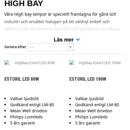
HIGH BAY
Våra High bay lampor är speciellt framtagna för gård och
industri och ersätter halogen på ett väldigt enkelt och
effektivt sätt. Fördelarna med våra led armaturer är många,
förutom stora kostnadsbesparingar genom lägre
Läs mer
energiförbrukning så är led belysning betydligt mer
Sortera efter
--
miljövänlig och skonsam mot miljön. Våra high bay används
både i lagerlokaler, fabriker, lantbruk m.m.
ESTORIL LED 80W
ESTORIL LED 100W
Valbar ljusbild
Valbar ljusbild
Godkänd enligt LM-80
Godkänd enligt LM-80
Mean Well drivdon
Mean Well drivdon
Philips Lumileds
Philips Lumileds
5 års garanti
5 års garanti