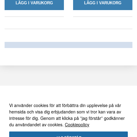
LÄGG I VARUKORG
LÄGG I VARUKORG
Vi använder oss av cookies
FÖLJ OSS PÅ FACEBOOK
Vi använder cookies för att förbättra din upplevelse på vår
hemsida och visa dig erbjudanden som vi tror kan vara av
intresse för dig. Genom att klicka på ”jag förstår” godkänner
du användandet av cookies.
Cookiepolicy
FRI FRAKT ÖVER 1495:-
30