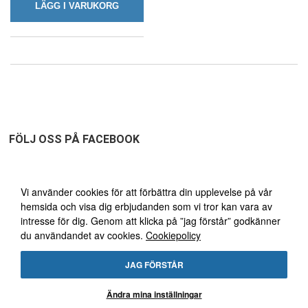
LÄGG I VARUKORG
FÖLJ OSS PÅ FACEBOOK
Vi använder oss av cookies
Vi använder cookies för att förbättra din upplevelse på vår
hemsida och visa dig erbjudanden som vi tror kan vara av
FRI FRAKT ÖVER 1495:-
30
intresse för dig. Genom att klicka på ”jag förstår” godkänner
du användandet av cookies.
Cookiepolicy
DAGARS ÖPPET KÖP!
JAG FÖRSTÅR
Ändra mina inställningar