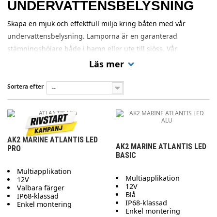
UNDERVATTENSBELYSNING
Skapa en mjuk och effektfull miljö kring båten med vår
undervattensbelysning. Lamporna är en garanterad
stämningshöjare både i hamn eller ute till sjöss. Vår
undervattensbelysning levererar både ett vitt och blått ljus
Läs mer
vilket är optimalt för att belysa miljön runt båten eller
alternativt skapa en härlig lagunkänsla genom den blåa
Sortera efter
--
belysningen. Lamporna kan användas inom olika
undervattensmiljöer som exempelvis i poolen eller vid
bryggan.
AK2 MARINE ATLANTIS LED
AK2 MARINE ATLANTIS LED
PRO
BASIC
Multiapplikation
Multiapplikation
12V
12V
Valbara färger
Blå
IP68-klassad
IP68-klassad
Enkel montering
Enkel montering