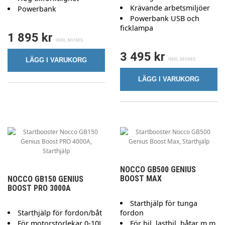
Krävande arbetsmiljöer
Powerbank
Powerbank USB och
ficklampa
1 895 kr
3 495 kr
LÄGG I VARUKORG
LÄGG I VARUKORG
NOCCO GB500 GENIUS
BOOST MAX
NOCCO GB150 GENIUS
BOOST PRO 3000A
Starthjälp för tunga
Starthjälp för fordon/båt
fordon
För motorstorlekar 0-10L
För bil, lastbil, båtar m.m