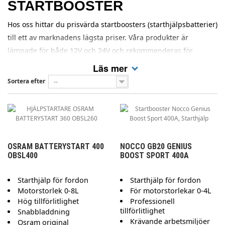
STARTBOOSTER
Hos oss hittar du prisvärda startboosters (starthjälpsbatterier)
till ett av marknadens lägsta priser. Våra produkter är
lämpade för både 12V och 24V och rekommenderas för
användning på samtliga typer av fordon.
Läs mer
Sortera efter
--
OSRAM BATTERYSTART 400
NOCCO GB20 GENIUS
OBSL400
BOOST SPORT 400A
Starthjälp för fordon
Starthjälp för fordon
Motorstorlek 0-8L
För motorstorlekar 0-4L
Hög tillförlitlighet
Professionell
tillförlitlighet
Snabbladdning
Krävande arbetsmiljöer
Osram original