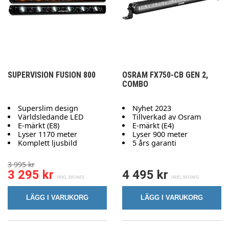
SUPERVISION FUSION 800
OSRAM FX750-CB GEN 2,
COMBO
Superslim design
Nyhet 2023
Världsledande LED
Tillverkad av Osram
E-märkt (E8)
E-märkt (E4)
Lyser 1170 meter
Lyser 900 meter
Komplett ljusbild
5 års garanti
3 995 kr
3 295 kr
4 495 kr
LÄGG I VARUKORG
LÄGG I VARUKORG