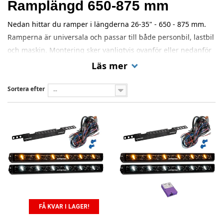
Ramplängd 650-875 mm
Nedan hittar du ramper i längderna 26-35" - 650 - 875 mm.
Ramperna är universala och passar till både personbil, lastbil
och maskin. Montering sker vanligtvis ovanför eller nedanför
nummerskylten på personbil, alternativt bakom grillen om en
Läs mer
sådan finns.
Sortera efter
--
FÅ KVAR I LAGER!