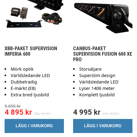
XBB-PAKET SUPERVISION
CANBUS-PAKET
IMPERIA 600
SUPERVISION FUSION 600 XE
PRO
Mörk optik
Storsäljare
Världsledande LED
Superslim design
Dubbelradig
Världsledande LED
E-märkt (E8)
Lyser 1406 meter
Extra bred ljusbild
Komplett ljusbild
5 695 kr
4 895 kr
4 995 kr
LÄGG I VARUKORG
LÄGG I VARUKORG