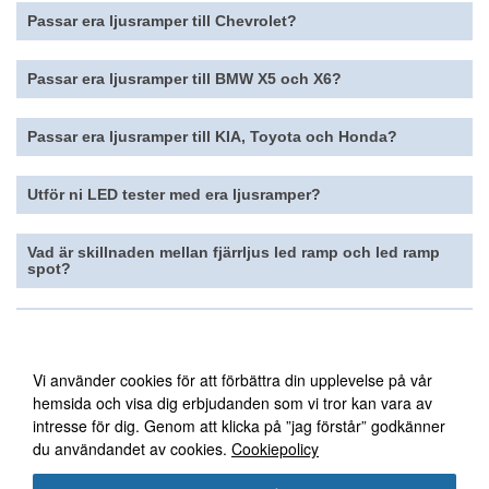
Passar era
ljusramper
till Chevrolet
?
Passar era
ljusramper
till BMW X5 och X6?
Passar era
ljusramper
till KIA, Toyota och Honda?
Utför ni LED tester med era ljusramper?
Vad är skillnaden mellan fjärrljus led ramp och led ramp
spot?
Är era ljusramper godkända?
Vi använder oss av cookies
Vi använder cookies för att förbättra din upplevelse på vår
hemsida och visa dig erbjudanden som vi tror kan vara av
intresse för dig. Genom att klicka på ”jag förstår” godkänner
du användandet av cookies.
Cookiepolicy
FÖLJ OSS PÅ FACEBOOK