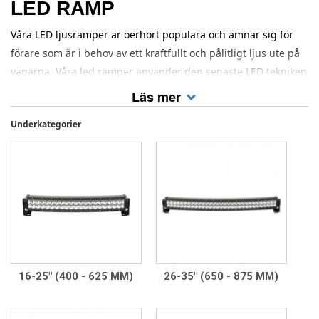
LED RAMP
Våra LED ljusramper är oerhört populära och ämnar sig för
förare som är i behov av ett kraftfullt och pålitligt ljus ute på
vägarna. Våra led ramper använder den senaste LED tekniken
med noggrant utvalda komponenter och original dioder från
Läs mer
amerikanska Cree och tyska Osram. Detta medför att en led
Underkategorier
ramp i vissa fall genererar uppemot 30% mer ljus än
konkurrerande extraljusramper som ser identiska ut. Besök
vår kategori
extraljus
om du söker efter traditionella runda
lampor.
16-25" (400 - 625 MM)
26-35" (650 - 875 MM)