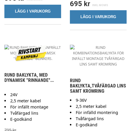
695 kr
LÄGG I VARUKORG
LÄGG I VARUKORG
RUND BAKLYKTA, MED
DYNAMISK "RINNANDE"...
RUND
BAKLYKTA,TVÅFÄRGAD LINS
SAMT KROMRING
24V
9-36V
2,5 meter kabel
2,5 meter kabel
För infällt montage
För infälld montering
Tvåfärgad lins
Tvåfärgad lins
E-godkänd
E-godkänd
795 kr