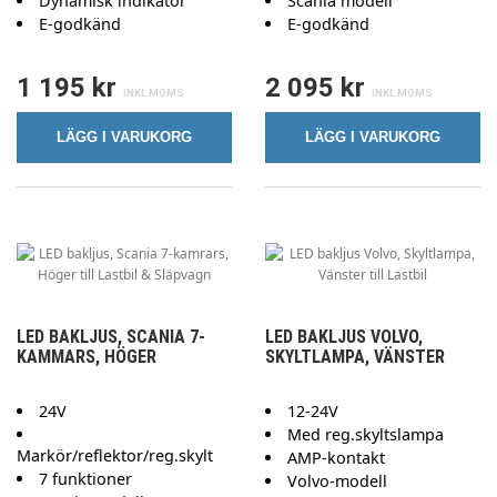
Dynamisk indikator
Scania modell
E-godkänd
E-godkänd
1 195 kr
2 095 kr
LÄGG I VARUKORG
LÄGG I VARUKORG
LED BAKLJUS, SCANIA 7-
LED BAKLJUS VOLVO,
KAMMARS, HÖGER
SKYLTLAMPA, VÄNSTER
24V
12-24V
Med reg.skyltslampa
Markör/reflektor/reg.skylt
AMP-kontakt
7 funktioner
Volvo-modell