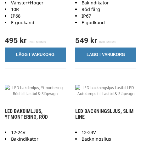
Vänster+Höger
Bakindikator
10R
Röd färg
IP68
IP67
E-godkänd
E-godkänd
495 kr
549 kr
LÄGG I VARUKORG
LÄGG I VARUKORG
LED BAKDIMLJUS,
LED BACKNINGSLJUS, SLIM
YTMONTERING, RÖD
LINE
12-24V
12-24V
Bakindikator
Backningsljus