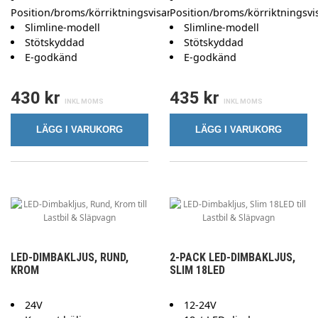
Position/broms/körriktningsvisare
Position/broms/körriktningsvi
Slimline-modell
Slimline-modell
Stötskyddad
Stötskyddad
E-godkänd
E-godkänd
430 kr
435 kr
LÄGG I VARUKORG
LÄGG I VARUKORG
LED-DIMBAKLJUS, RUND,
2-PACK LED-DIMBAKLJUS,
KROM
SLIM 18LED
24V
12-24V