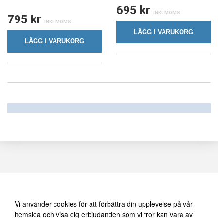
695 kr
795 kr
LÄGG I VARUKORG
LÄGG I VARUKORG
Vi använder oss av cookies
FÖLJ OSS PÅ FACEBOOK
Vi använder cookies för att förbättra din upplevelse på vår
hemsida och visa dig erbjudanden som vi tror kan vara av