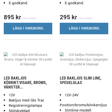
E-godkänd
E-godkänd
895 kr
295 kr
LÄGG I VARUKORG
LÄGG I VARUKORG
LED BAKLJUS
LED BAKLJUS SLIM LINE,
KÖRRIKT.VISARE, BROMS,
SPEGELGLAS
VÄNSTER...
12V
12V-24V
Bakljus med Glo Trac
Position/broms/blinkersljus
Registreringslampa
Slimline-modell
Stötskyddad