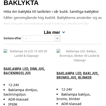
BAKLYKTA
Hitta din baklykta till lastbilen i vår butik. Samtliga baklyktor
håller genomgående hög kvalité. Baklyktorna använder sig av
den senaste led tekniken med högt ljusutbyte och låg
strömförbrukning. Våra baklyktor till lastbil tillverkas inom
Läs mer
Europa och stödjer multivolt. Garantin sträcker sig på hela 2-5
Sortera efter
--
år för utvalda produkter!
BAKLAMPA LED, DIMLJUS,
BACKNINGSLJUS
BAKLAMPA LED, BAKLJUS,
BROMSLJUS, BLINKER
12-24V
12-24V
Baklampa dimljus,
backningsljus
Baklampa bakljus,
broms, blinker
ADR-klassad
ADR-klassad
IP69K