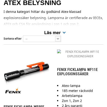
ATEX BELYSNING
I denna kategori hittar du godkänd Atex-klassad
explosionssäker belysning. Lamporna är certifierade av IECEx,
ATEX och CSA för användning i zon 1 och zon 2.
Läs mer
Sortera efter
--
FENIX FICKLAMPA WF11E
EXPLOSIONSSÄKER
Atex-lampa
185 meter räckvidd
Arbetslampa
Zon 1, Zon 2
2 års garanti
FENIX FICKLAMPA WF05E