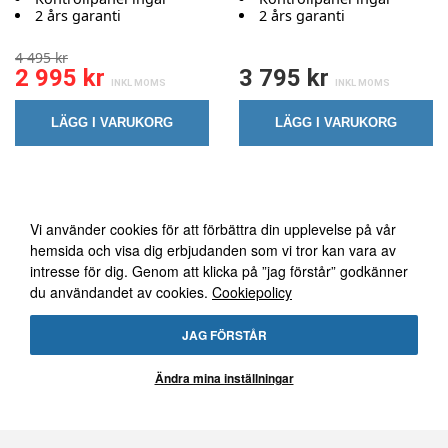
2 års garanti
2 års garanti
4 495 kr
2 995 kr
3 795 kr
LÄGG I VARUKORG
LÄGG I VARUKORG
Vi använder oss av cookies
Vi använder cookies för att förbättra din upplevelse på vår
hemsida och visa dig erbjudanden som vi tror kan vara av
intresse för dig. Genom att klicka på ”jag förstår” godkänner
du användandet av cookies.
Cookiepolicy
FÖLJ OSS PÅ FACEBOOK
JAG FÖRSTÅR
Ändra mina inställningar
FRI FRAKT ÖVER 1495:-
30