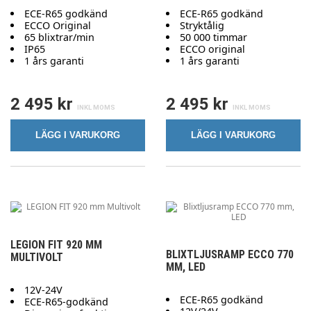
ECE-R65 godkänd
ECE-R65 godkänd
ECCO Original
Stryktålig
65 blixtrar/min
50 000 timmar
IP65
ECCO original
1 års garanti
1 års garanti
2 495 kr
2 495 kr
LÄGG I VARUKORG
LÄGG I VARUKORG
LEGION FIT 920 MM
BLIXTLJUSRAMP ECCO 770
MULTIVOLT
MM, LED
12V-24V
ECE-R65 godkänd
ECE-R65-godkänd