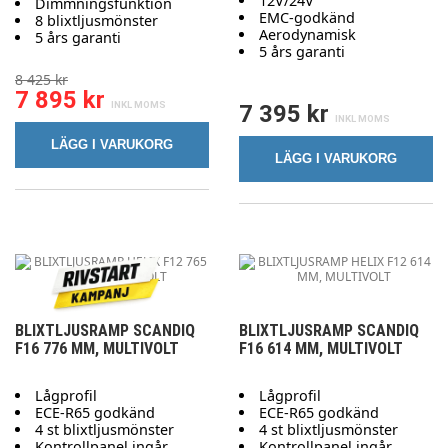
12V/24V
Dimmningsfunktion
EMC-godkänd
8 blixtljusmönster
Aerodynamisk
5 års garanti
5 års garanti
8 425 kr
7 895 kr
7 395 kr
LÄGG I VARUKORG
LÄGG I VARUKORG
BLIXTLJUSRAMP SCANDIQ
BLIXTLJUSRAMP SCANDIQ
F16 776 MM, MULTIVOLT
F16 614 MM, MULTIVOLT
Lågprofil
Lågprofil
ECE-R65 godkänd
ECE-R65 godkänd
4 st blixtljusmönster
4 st blixtljusmönster
Kontrollpanel ingår
Kontrollpanel ingår