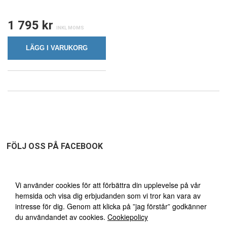
1 795 kr
LÄGG I VARUKORG
FÖLJ OSS PÅ FACEBOOK
Vi använder oss av cookies
Vi använder cookies för att förbättra din upplevelse på vår
hemsida och visa dig erbjudanden som vi tror kan vara av
FRI FRAKT ÖVER 1495:-
30
intresse för dig. Genom att klicka på ”jag förstår” godkänner
du användandet av cookies.
Cookiepolicy
DAGARS ÖPPET KÖP!