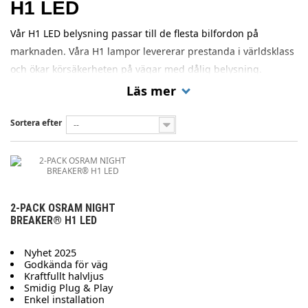
H1 LED
Vår H1 LED belysning passar till de flesta bilfordon på
marknaden. Våra H1 lampor levererar prestanda i världsklass
och ökar körsäkerheten på vägar med dålig belysning.
Läs mer
Sortera efter
--
2-PACK OSRAM NIGHT
BREAKER® H1 LED
Nyhet 2025
Godkända för väg
Kraftfullt halvljus
Smidig Plug & Play
Enkel installation