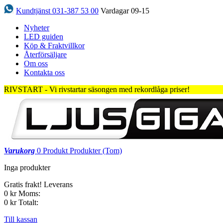
Kundtjänst 031-387 53 00
Vardagar 09-15
Nyheter
LED guiden
Köp & Fraktvillkor
Återförsäljare
Om oss
Kontakta oss
RIVSTART - Vi rivstartar säsongen med rekordlåga priser!
Varukorg
0
Produkt
Produkter
(Tom)
Inga produkter
Gratis frakt!
Leverans
0 kr
Moms:
0 kr
Totalt:
Till kassan