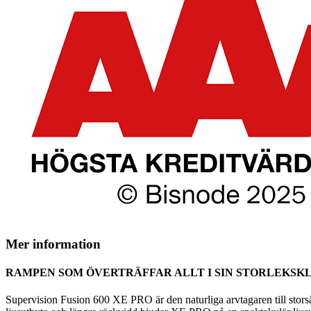
Mer information
RAMPEN SOM ÖVERTRÄFFAR ALLT I SIN STORLEKSK
Supervision Fusion 600 XE PRO är den naturliga arvtagaren till stor