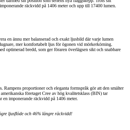
er därmed sin position som seriens nya flaggskepp. Trots sitt
ed imponerande räckvidd på 1406 meter och upp till 17400 lumen.
rera en ännu mer balanserad och exakt ljusbild där varje lumen
tt lugnare, mer komfortabelt ljus för ögonen vid mörkerkörning.
s med optimerad bredd, som ger föraren överlägsen sikt och snabbare
jus. Rampens proportioner och eleganta formspråk gör att den smälter
e amerikanska företaget Cree av hög kvalitetsklass (BIN) tar
når en imponerande räckvidd på 1406 meter.
gre ljusflöde och 46% längre räckvidd!