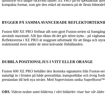
ljusutbyte och längre räckvidd bjuder XE PRO på en spektakulär ljusup
kompakta format, som gör den enkel att montera på de flesta bilmodel
BYGGER PÅ SAMMA AVANCERADE REFLEKTORTEKNI
Fusion 600 XE PRO förfinar allt som gjort Fusion-serien så framgångsr
används maximalt. Allt ljus riktas dit det gör störst nytta – på vägba
Reflektorerna i XE PRO är noggrant utformade för att fånga och styra 
reaktionstid även under de mest krävande förhållanden.
DUBBLA POSITIONSLJUS I VITT ELLER ORANGE
Fusion 600 XE PRO behåller den ikoniska signaturen från Fusion-serien
naturligt in i fronten på både personbilar, transportbilar och övrig f
prestandan till helt nya nivåer. Med Supervisions unika SuperBoost™-
OBS.
Videon nedan samt bilderna i vårt bildarkiv visar hur vår äld