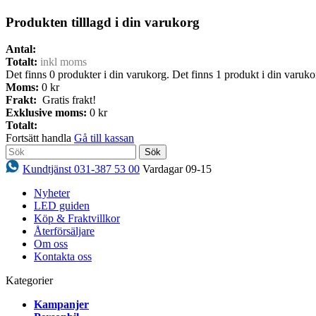
Produkten tilllagd i din varukorg
Antal:
Totalt:
inkl moms
Det finns
0
produkter i din varukorg.
Det finns 1 produkt i din varuko
Moms:
0 kr
Frakt:
Gratis frakt!
Exklusive moms:
0 kr
Totalt:
Fortsätt handla
Gå till kassan
Sök
Kundtjänst 031-387 53 00
Vardagar 09-15
Nyheter
LED guiden
Köp & Fraktvillkor
Återförsäljare
Om oss
Kontakta oss
Kategorier
Kampanjer