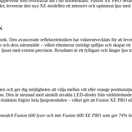
plevelse som överträffar allt i sin storleksklass. Fusion XE PRO befäst
ler, levererar den nya XE-modellen ett intensivt och optimerat ljus m
K
ik. Den avancerade reflektortekniken har vidareutvecklats för att leve
nan och dess närområde – vilket eliminerar onödigt spilljus och skapar e
ljuset med extrem precision. Resultatet är ett fylligare och längre lju
 och ger dig möjligheten att välja mellan vitt eller orange positionsl
ordon. Den är utrustad med särskilt utvalda LED-dioder från världsledand
funktion frigörs hela ljuspotentialen – vilket gör att Fusion XE PRO 
re modell Fusion 600 lyser och inte Fusion 600 XE PRO som ger 74% hö