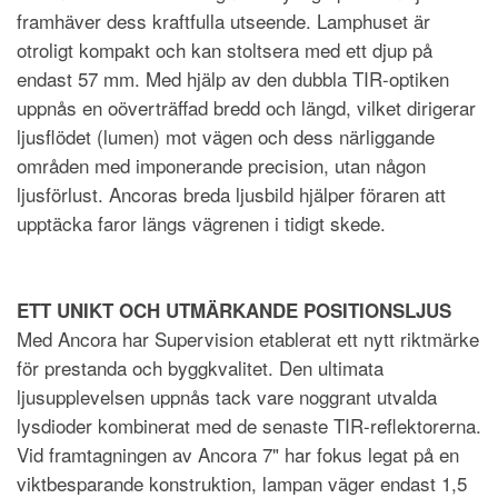
framhäver dess kraftfulla utseende. Lamphuset är
otroligt kompakt och kan stoltsera med ett djup på
endast 57 mm. Med hjälp av den dubbla TIR-optiken
uppnås en oöverträffad bredd och längd, vilket dirigerar
ljusflödet (lumen) mot vägen och dess närliggande
områden med imponerande precision, utan någon
ljusförlust. Ancoras breda ljusbild hjälper föraren att
upptäcka faror längs vägrenen i tidigt skede.
ETT UNIKT OCH UTMÄRKANDE POSITIONSLJUS
Med Ancora har Supervision etablerat ett nytt riktmärke
för prestanda och byggkvalitet. Den ultimata
ljusupplevelsen uppnås tack vare noggrant utvalda
lysdioder kombinerat med de senaste TIR-reflektorerna.
Vid framtagningen av Ancora 7" har fokus legat på en
viktbesparande konstruktion, lampan väger endast 1,5