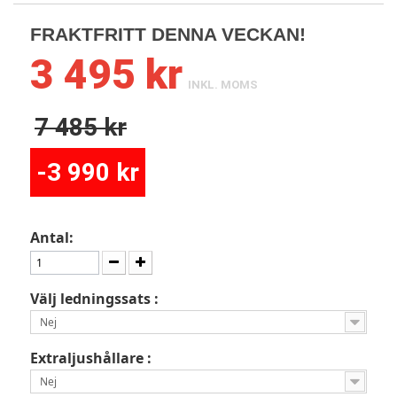
FRAKTFRITT DENNA VECKAN!
3 495 kr
INKL. MOMS
7 485 kr
-3 990 kr
Antal:
Välj ledningssats :
Nej
Extraljushållare :
Nej