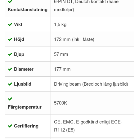
6-PIN DT, Deutch kontakt (hane
Kontaktanslutning
medföljer)
Vikt
1,5 kg
Höjd
172 mm (inkl. fäste)
Djup
57 mm
Diameter
177 mm
Ljusbild
Driving beam (Bred och lång ljusbild)
5700K
Färgtemperatur
CE, EMC, E-godkänd enligt ECE-
Certifiering
R112 (E8)