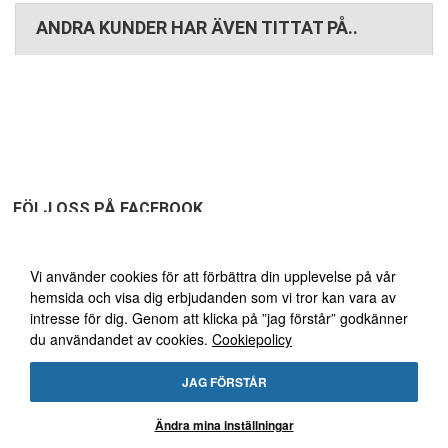
ANDRA KUNDER HAR ÄVEN TITTAT PÅ..
FÖLJ OSS PÅ FACEBOOK
Vi använder oss av cookies
Vi använder cookies för att förbättra din upplevelse på vår
hemsida och visa dig erbjudanden som vi tror kan vara av
FRI FRAKT ÖVER 1495:-
30
intresse för dig. Genom att klicka på ”jag förstår” godkänner
du användandet av cookies.
Cookiepolicy
DAGARS ÖPPET KÖP!
JAG FÖRSTÅR
Ändra mina inställningar