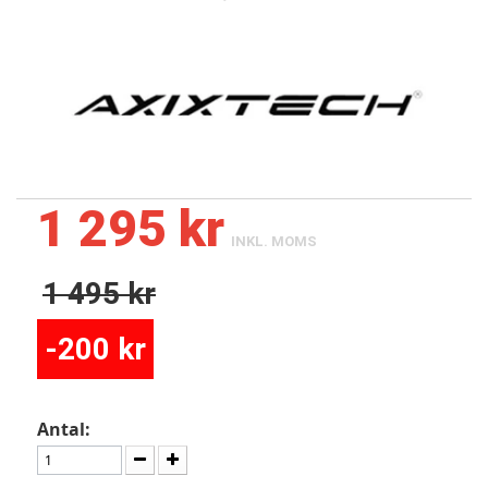
1 295 kr
INKL. MOMS
1 495 kr
-200 kr
Antal: