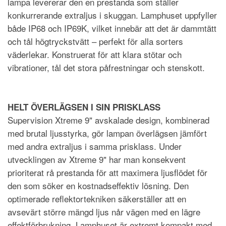
lampa levererar den en prestanda som ställer
konkurrerande extraljus i skuggan. Lamphuset uppfyller
både IP68 och IP69K, vilket innebär att det är dammtätt
och tål högtryckstvätt – perfekt för alla sorters
väderlekar. Konstruerat för att klara stötar och
vibrationer, tål det stora påfrestningar och stenskott.
HELT ÖVERLÄGSEN I SIN PRISKLASS
Supervision Xtreme 9" avskalade design, kombinerad
med brutal ljusstyrka, gör lampan överlägsen jämfört
med andra extraljus i samma prisklass. Under
utvecklingen av Xtreme 9" har man konsekvent
prioriterat rå prestanda för att maximera ljusflödet för
den som söker en kostnadseffektiv lösning. Den
optimerade reflektortekniken säkerställer att en
avsevärt större mängd ljus når vägen med en lägre
effektförbrukning. Lamphuset är extremt kompakt med