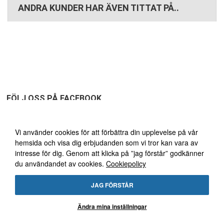
ANDRA KUNDER HAR ÄVEN TITTAT PÅ..
FÖLJ OSS PÅ FACEBOOK
Vi använder oss av cookies
Vi använder cookies för att förbättra din upplevelse på vår
hemsida och visa dig erbjudanden som vi tror kan vara av
FRI FRAKT ÖVER 1495:-
30
intresse för dig. Genom att klicka på ”jag förstår” godkänner
du användandet av cookies.
Cookiepolicy
DAGARS ÖPPET KÖP!
JAG FÖRSTÅR
Ändra mina inställningar