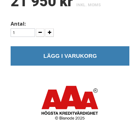
21 950 kr
INKL. MOMS
Antal:
LÄGG I VARUKORG