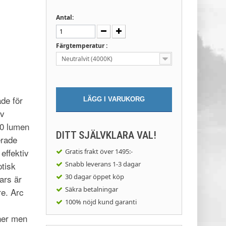
Antal:
Färgtemperatur :
Neutralvit (4000K)
de för
LÄGG I VARUKORG
av
00 lumen
DITT SJÄLVKLARA VAL!
erade
 effektiv
Gratis frakt
över 1495:-
ptisk
Snabb leverans
1-3 dagar
30 dagar
öppet köp
nars är
Säkra
betalningar
re. Arc
100% nöjd
kund garanti
ner men