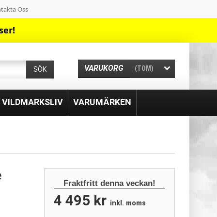
takta Oss
ser!
VARUKORG
(TOM)
SÖK
& VILDMARKSLIV
VARUMÄRKEN
e
Fraktfritt denna veckan!
4 495 kr
inkl. moms