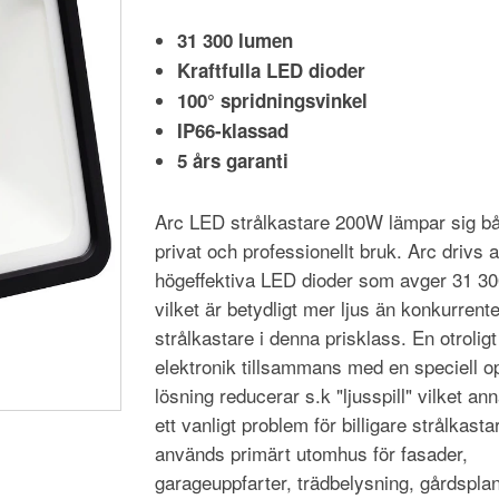
31 300 lumen
Kraftfulla LED dioder
100° spridningsvinkel
IP66-klassad
5 års garanti
Arc LED strålkastare 200W lämpar sig bå
privat och professionellt bruk. Arc drivs 
högeffektiva LED dioder som avger 31 3
vilket är betydligt mer ljus än konkurrent
strålkastare i denna prisklass. En otroligt
elektronik tillsammans med en speciell o
lösning reducerar s.k "ljusspill" vilket an
ett vanligt problem för billigare strålkasta
används primärt utomhus för fasader,
garageuppfarter, trädbelysning, gårdspla