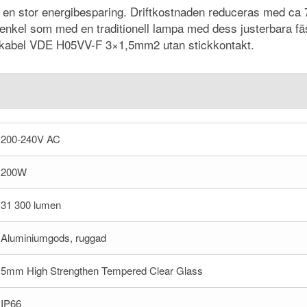
r en stor energibesparing. Driftkostnaden reduceras med c
ka enkel som med en traditionell lampa med dess justerbara f
ikabel VDE H05VV-F 3×1,5mm2 utan stickkontakt.
200-240V AC
200W
31 300 lumen
Aluminiumgods, ruggad
5mm High Strengthen Tempered Clear Glass
IP66