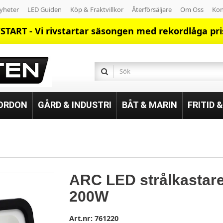
yheter
LED Guiden
Köp & Fraktvillkor
Återförsäljare
Om Oss
Kon
START - Vi rivstartar säsongen med rekordlåga pri
FORDON
GÅRD & INDUSTRI
BÅT & MARIN
FRITID 
ARC LED strålkastar
200W
Art.nr:
761220