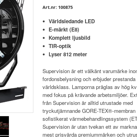
Art.nr:
100875
Världsledande LED
E-märkt (E8)
Komplett ljusbild
TIR-optik
Lyser 812 meter
Supervision är ett välkänt varumärke in
fordonsbelysning och erbjuder prestanda 
världsklass. Lamporna präglas av hög kva
med fokus på krävande arbetsmiljöer. Ext
från Supervision är alltid utrustade med
tryckutjämnande GORE-TEX®-membran o
sofistikerat värmebehandlingssystem (E
Supervision är utan tvekan ett av markn
mest prisvärda premiummärken och utru