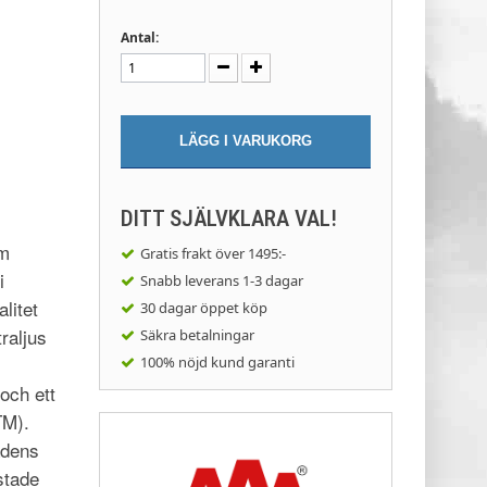
Antal:
LÄGG I VARUKORG
DITT SJÄLVKLARA VAL!
om
Gratis frakt
över 1495:-
i
Snabb leverans
1-3 dagar
litet
30 dagar
öppet köp
raljus
Säkra
betalningar
100% nöjd
kund garanti
ch ett
TM).
adens
stade