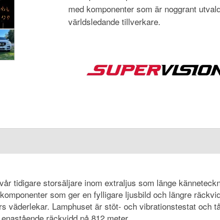
med komponenter som är noggrant utvald
världsledande tillverkare.
vår tidigare storsäljare inom extraljus som länge känneteckn
komponenter som ger en fylligare ljusbild och längre räckv
ers väderlekar. Lamphuset är stöt- och vibrationstestat och t
d enastående räckvidd på 812 meter.