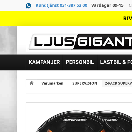
Kundtjänst 031-387 53 00
Vardagar 09-15
N
RIV
KAMPANJER
PERSONBIL
LASTBIL & 
Varumärken
SUPERVISION
2-PACK SUPERV