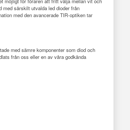
ligt för föraren att fritt välja mellan vit och
d med särskilt utvalda led dioder från
ination med den avancerade TIR-optiken tar
utrustade med sämre komponenter som diod och
andlats från oss eller en av våra godkända