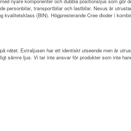
d nyare komponenter och dubbla positionsljus som gör det möj
de personbilar, transportbilar och lastbilar. Nexus är utrusta
g kvalitetsklass (BIN). Högpresterande Cree dioder i komb
ut på nätet. Extraljusen har ett identiskt utseende men är 
ydligt sämre ljus. Vi tar inte ansvar för produkter som inte h