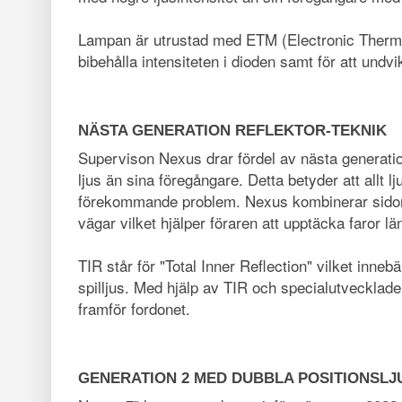
Lampan är utrustad med ETM (Electronic Therm
bibehålla intensiteten i dioden samt för att und
NÄSTA GENERATION REFLEKTOR-TEKNIK
Supervison Nexus drar fördel av nästa generation
ljus än sina föregångare. Detta betyder att allt l
förekommande problem. Nexus kombinerar sidorefl
vägar vilket hjälper föraren att upptäcka faror l
TIR står för "Total Inner Reflection" vilket innebä
spilljus. Med hjälp av TIR och specialutvecklade 
framför fordonet.
GENERATION 2 MED DUBBLA POSITIONSLJ