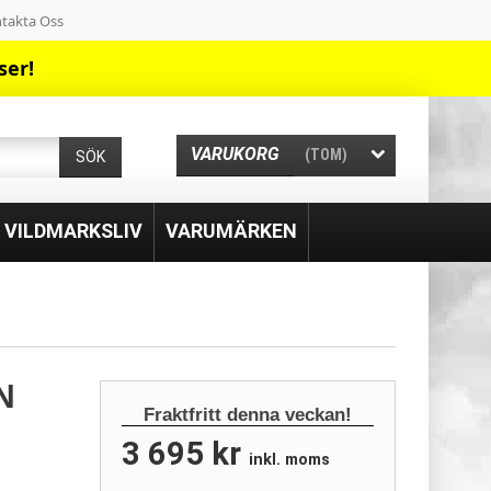
takta Oss
ser!
VARUKORG
(TOM)
SÖK
& VILDMARKSLIV
VARUMÄRKEN
N
Fraktfritt denna veckan!
3 695 kr
inkl. moms