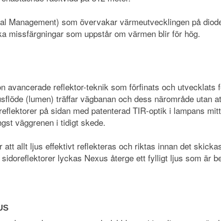
al Management) som övervakar värmeutvecklingen på dioder
vika missfärgningar som uppstår om värmen blir för hög.
 avancerade reflektor-teknik som förfinats och utvecklats för
jusflöde (lumen) träffar vägbanan och dess närområde utan att f
ektorer på sidan med patenterad TIR-optik i lampans mitt s
ängst väggrenen i tidigt skede.
r att allt ljus effektivt reflekteras och riktas innan det skick
sidoreflektorer lyckas Nexus återge ett fylligt ljus som är 
US