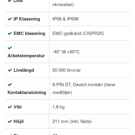
Lins
okrossbar)
IP Klassning
IP68 & IP69K
EMC klassning
EMC-godkänd (CISPR25)
-40° till +60°C
Arbetstemperatur
Livslängd
50 000 timmar
6-PIN DT, Deutch kontakt (hane
Kontaktanslutning
medföljer)
Vikt
1,8 kg
Höjd
211 mm (inkl. fäste)