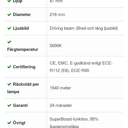
Djup
87 mm
Diameter
218 mm
Ljusbild
Driving beam (Bred och lång ljusbild)
5000K
Färgtemperatur
CE, EMC, E-godkänd enligt ECE-
Certifiering
R112 (E8), ECE-R65
Räckvidd per
1540 meter
lampa
Garanti
24 månader
SuperBoost-funktion, 95%
Övrigt
ljusgenomsläpp