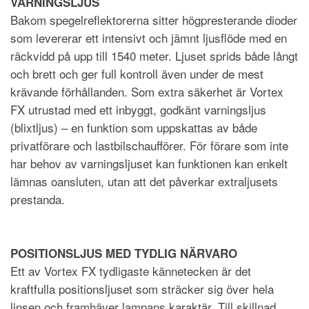
VARNINGSLJUS
Bakom spegelreflektorerna sitter högpresterande dioder
som levererar ett intensivt och jämnt ljusflöde med en
räckvidd på upp till 1540 meter. Ljuset sprids både långt
och brett och ger full kontroll även under de mest
krävande förhållanden. Som extra säkerhet är Vortex
FX utrustad med ett inbyggt, godkänt varningsljus
(blixtljus) – en funktion som uppskattas av både
privatförare och lastbilschaufförer. För förare som inte
har behov av varningsljuset kan funktionen kan enkelt
lämnas oansluten, utan att det påverkar extraljusets
prestanda.
POSITIONSLJUS MED TYDLIG NÄRVARO
Ett av Vortex FX tydligaste kännetecken är det
kraftfulla positionsljuset som sträcker sig över hela
linsen och framhäver lampans karaktär. Till skillnad