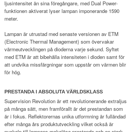
ljusintensitet än sina föregångare, med Dual Power-
funktionen aktiverat lyser lampan imponerande 1590
meter.
Lampan är utrustad med senaste versionen av ETM
(Electronic Thermal Management) som övervakar
värmeutvecklingen på dioderna varje sekund. Syftet
med ETM är att bibehålla intensiteten i dioden samt för
att undvika missfärgningar som uppstår om värmen blir
för hög.
PRESTANDA I ABSOLUTA VÄRLDSKLASS
Supervision Revolution är ett revolutionerande extraljus
på många sätt, men framförallt är det prestandan som
är i fokus. Reflektorernas unika utformning är fulländad
efter många års produktutveckling vilket också är
nyckeln till lampans makalösa prestanda och en stark