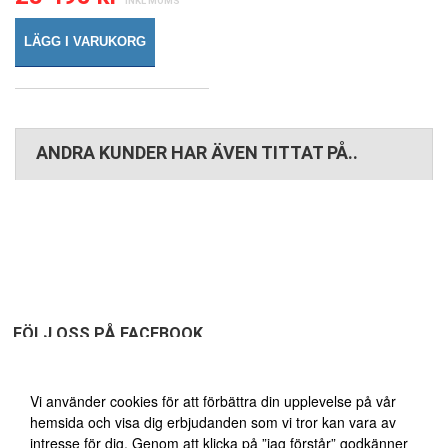
LÄGG I VARUKORG
ANDRA KUNDER HAR ÄVEN TITTAT PÅ..
FÖLJ OSS PÅ FACEBOOK
Vi använder oss av cookies
Vi använder cookies för att förbättra din upplevelse på vår
hemsida och visa dig erbjudanden som vi tror kan vara av
intresse för dig. Genom att klicka på ”jag förstår” godkänner