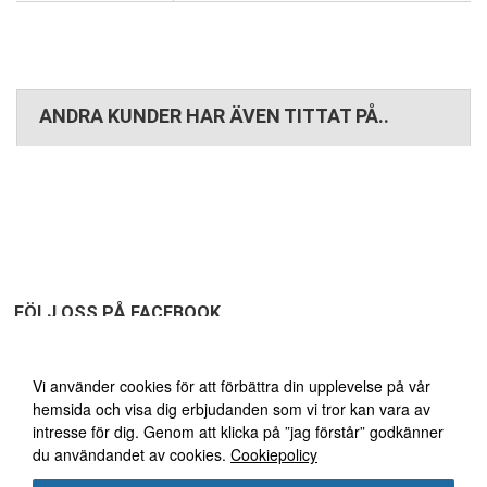
ANDRA KUNDER HAR ÄVEN TITTAT PÅ..
FÖLJ OSS PÅ FACEBOOK
Vi använder oss av cookies
Vi använder cookies för att förbättra din upplevelse på vår
hemsida och visa dig erbjudanden som vi tror kan vara av
FRI FRAKT ÖVER 1495:-
30
intresse för dig. Genom att klicka på ”jag förstår” godkänner
du användandet av cookies.
Cookiepolicy
DAGARS ÖPPET KÖP!