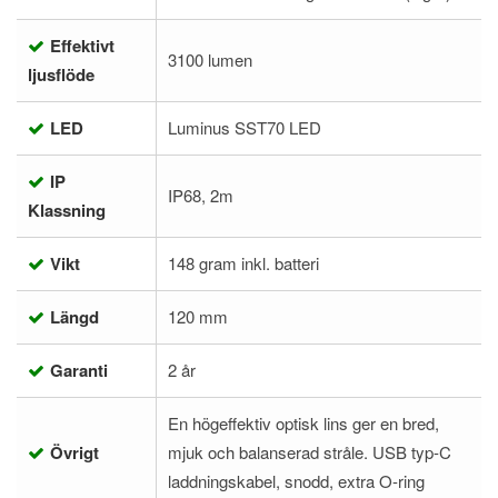
Effektivt
3100 lumen
ljusflöde
LED
Luminus SST70 LED
IP
IP68, 2m
Klassning
Vikt
148 gram inkl. batteri
Längd
120 mm
Garanti
2 år
En högeffektiv optisk lins ger en bred,
Övrigt
mjuk och balanserad stråle. USB typ-C
laddningskabel, snodd, extra O-ring