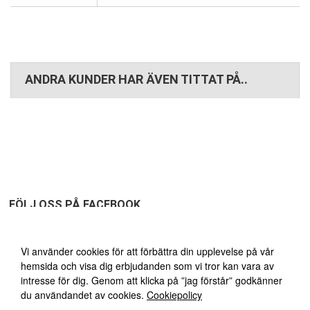
ANDRA KUNDER HAR ÄVEN TITTAT PÅ..
FÖLJ OSS PÅ FACEBOOK
Vi använder oss av cookies
Vi använder cookies för att förbättra din upplevelse på vår
hemsida och visa dig erbjudanden som vi tror kan vara av
FRI FRAKT ÖVER 1495:-
30
intresse för dig. Genom att klicka på ”jag förstår” godkänner
du användandet av cookies.
Cookiepolicy