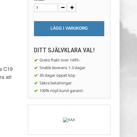
LÄGG I VARUKORG
DITT SJÄLVKLARA VAL!
Gratis frakt
över 1495:-
ia C19
Snabb leverans
1-3 dagar
30 dagar
öppet köp
a att
Säkra
betalningar
100% nöjd
kund garanti