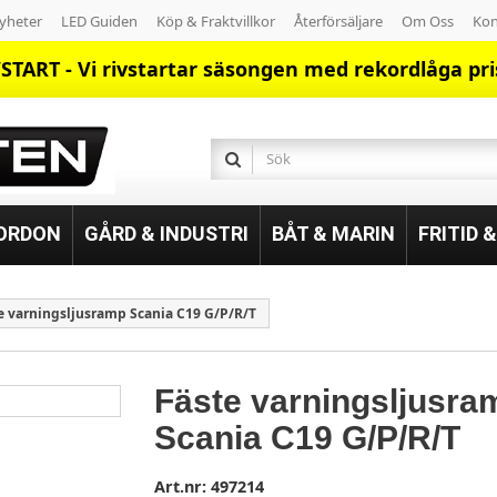
yheter
LED Guiden
Köp & Fraktvillkor
Återförsäljare
Om Oss
Kon
START - Vi rivstartar säsongen med rekordlåga pri
FORDON
GÅRD & INDUSTRI
BÅT & MARIN
FRITID 
e varningsljusramp Scania C19 G/P/R/T
Fäste varningsljusra
Scania C19 G/P/R/T
Art.nr:
497214