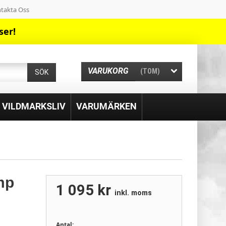
takta Oss
ser!
VARUKORG
(TOM)
SÖK
& VILDMARKSLIV
VARUMÄRKEN
mp
1 095 kr
inkl. moms
Antal: