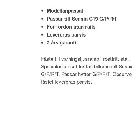
Modellanpassat
Passar till Scania C19 G/P/R/T
För fordon utan rails
Levereras parvis
2 års garanti
Fäste till varningsljusramp i rostfritt stål.
Specialanpassat för lastbillsmodell Scan
G/P/R/T. Passar hytter G/P/R/T. Observer
fästet levereras parvis.