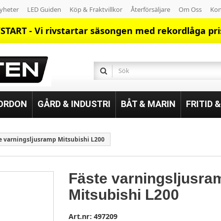
yheter
LED Guiden
Köp & Fraktvillkor
Återförsäljare
Om Oss
Kon
START - Vi rivstartar säsongen med rekordlåga pri
FORDON
GÅRD & INDUSTRI
BÅT & MARIN
FRITID 
e varningsljusramp Mitsubishi L200
Fäste varningsljusra
Mitsubishi L200
Art.nr:
497209