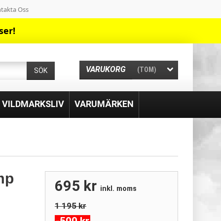
takta Oss
ser!
VARUKORG
(TOM)
SÖK
& VILDMARKSLIV
VARUMÄRKEN
mp
695 kr
inkl. moms
1 195 kr