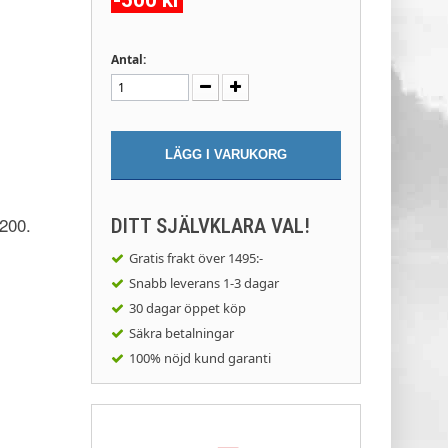
-500 kr
Antal:
LÄGG I VARUKORG
L200.
DITT SJÄLVKLARA VAL!
Gratis frakt
över 1495:-
Snabb leverans
1-3 dagar
30 dagar
öppet köp
Säkra
betalningar
100% nöjd
kund garanti