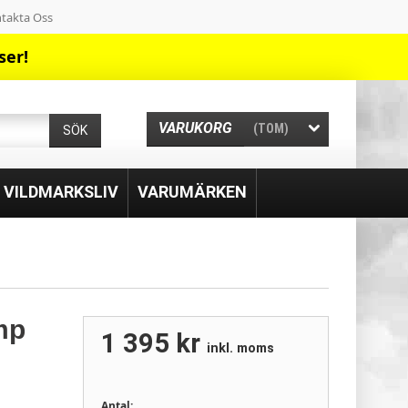
takta Oss
ser!
VARUKORG
(TOM)
SÖK
& VILDMARKSLIV
VARUMÄRKEN
mp
1 395 kr
inkl. moms
Antal: