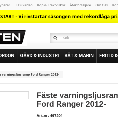
yheter
LED Guiden
Köp & Fraktvillkor
Återförsäljare
Om Oss
Kon
START - Vi rivstartar säsongen med rekordlåga pri
FORDON
GÅRD & INDUSTRI
BÅT & MARIN
FRITID 
e varningsljusramp Ford Ranger 2012-
Fäste varningsljusra
Ford Ranger 2012-
Art.nr:
497201