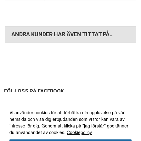
ANDRA KUNDER HAR ÄVEN TITTAT PÅ..
FÖLJ OSS PÅ FACEBOOK
Vi använder oss av cookies
Vi använder cookies för att förbättra din upplevelse på vår
hemsida och visa dig erbjudanden som vi tror kan vara av
FRI FRAKT ÖVER 1495:-
30
intresse för dig. Genom att klicka på ”jag förstår” godkänner
du användandet av cookies.
Cookiepolicy
DAGARS ÖPPET KÖP!