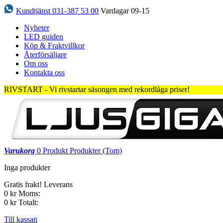
Kundtjänst 031-387 53 00
Vardagar 09-15
Nyheter
LED guiden
Köp & Fraktvillkor
Återförsäljare
Om oss
Kontakta oss
RIVSTART - Vi rivstartar säsongen med rekordlåga priser!
Varukorg
0
Produkt
Produkter
(Tom)
Inga produkter
Gratis frakt!
Leverans
0 kr
Moms:
0 kr
Totalt:
Till kassan