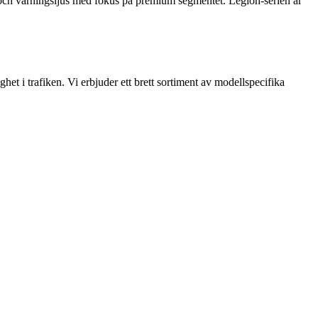
r och varningsljus med fokus på premium segmentet. Legion-serien är
et i trafiken. Vi erbjuder ett brett sortiment av modellspecifika