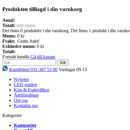
Produkten tilllagd i din varukorg
Antal:
Totalt:
inkl moms
Det finns
0
produkter i din varukorg.
Det finns 1 produkt i din varuko
Moms:
0 kr
Frakt:
Gratis frakt!
Exklusive moms:
0 kr
Totalt:
Fortsätt handla
Gå till kassan
Sök
Kundtjänst 031-387 53 00
Vardagar 09-15
Nyheter
LED guiden
Köp & Fraktvillkor
Återförsäljare
Om oss
Kontakta oss
Kategorier
Kampanjer