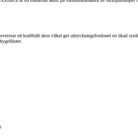
r. Axixtech är en etablerad aktör på världsmarknaden av blixtljusrampe
erar ett kraftfullt sken vilket ger uttryckningsfordonet en ökad synligh
bygelfästet.
r