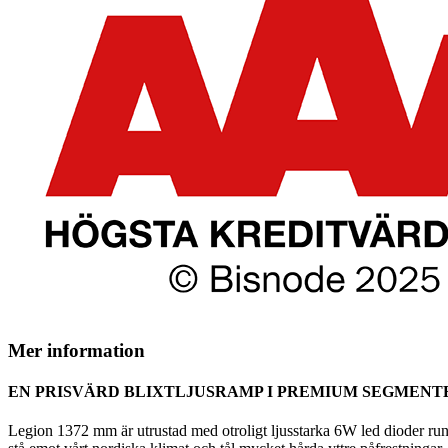
Mer information
EN PRISVÄRD BLIXTLJUSRAMP I PREMIUM SEGMENT
Legion 1372 mm är utrustad med otroligt ljusstarka 6W led dioder runt 