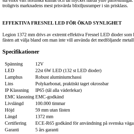
stå emot vårt nordiska klimat och tål mycket hårda yttre påfrestninga
troligtvis marknadens mest prisvärda blixtljusramper i sin prisklass.
EFFEKTIVA FRESNEL LED FÖR ÖKAD SYNLIGHET
Legion 1372 mm drivs av extremt effektiva Fresnel LED dioder som lever
fästen att välja bland om man inte vill använda det medföljande metall
Specifikationer
Spänning
12V
LED
22st 6W LED (132 st LED dioder)
Lamphus
Robust aluminiumchassi
Lins
Polykarbonat, praktiskt taget okrossbar
IP Klassning
IP65 (tål alla väderlekar)
EMC klassning
EMC-godkänd
Livslängd
100.000 timmar
Höjd
59 mm utan fästen
Längd
1372 mm
Certifiering
ECE-R65 godkänd för användning på svenska väga
Garanti
5 års garanti