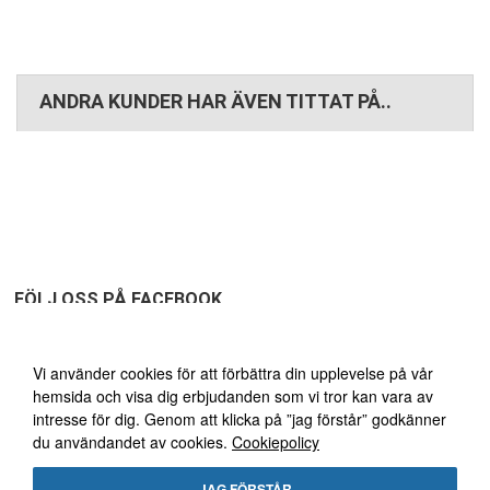
ANDRA KUNDER HAR ÄVEN TITTAT PÅ..
FÖLJ OSS PÅ FACEBOOK
Vi använder oss av cookies
Vi använder cookies för att förbättra din upplevelse på vår
hemsida och visa dig erbjudanden som vi tror kan vara av
FRI FRAKT ÖVER 1495:-
30
intresse för dig. Genom att klicka på ”jag förstår” godkänner
du användandet av cookies.
Cookiepolicy
DAGARS ÖPPET KÖP!
JAG FÖRSTÅR