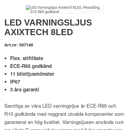
LED VARNINGSLJUS
AXIXTECH 8LED
Art.nr:
507140
Flex. stiftfäste
ECE-R65 godkänd
11 blixtljusmönster
IP67
3 års garanti
Samtliga av våra LED varningsljus är ECE-R65 och
R10 godkända med noggrant utvalda komponenter som
garanterat en hög kvalitet. Varningsljusen används runt
om i hela Europa och levereras med 2 års garanti som