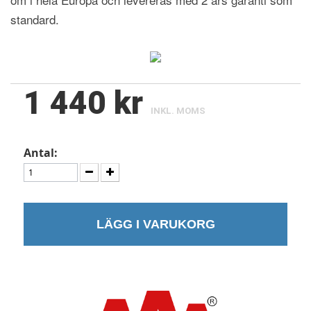
standard.
1 440 kr
INKL. MOMS
Antal:
LÄGG I VARUKORG